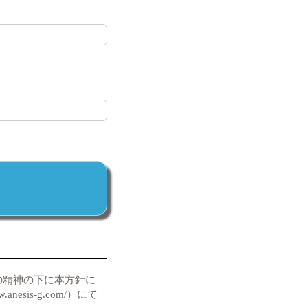
の精神の下に本方針に
sis-g.com/）にて